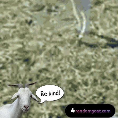
🐐
randomgoat.com